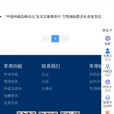
“中国仲裁高峰论坛”在北京隆重举行 万鄂湘副委员长亲发贺信
收起
1
搜索
当事人
入口
常用功能
联系我们
常用链接
仲裁员
申请仲裁
总会
关联机构
入口
费用快算
分会
合作伙伴
经办人
仲裁员查询
办事处
常用网站
入口
报酬查询
智慧平
发票开具
台APP