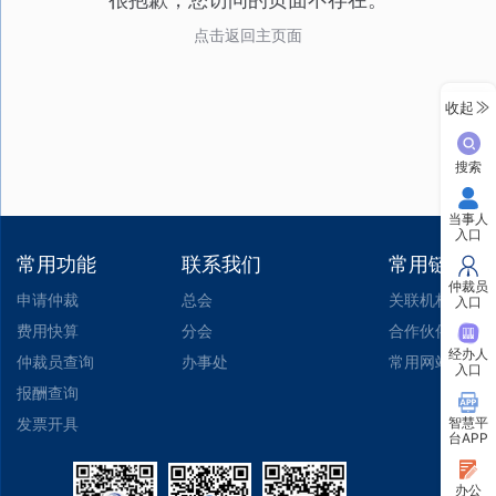
点击返回主页面
收起
搜索
当事人
入口
常用功能
联系我们
常用链接
仲裁员
申请仲裁
总会
关联机构
入口
费用快算
分会
合作伙伴
经办人
仲裁员查询
办事处
常用网站
入口
报酬查询
智慧平
发票开具
台APP
办公