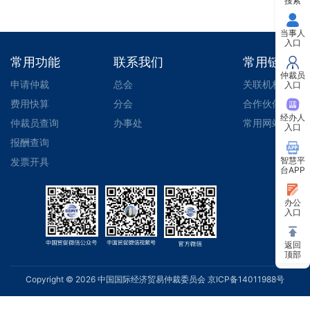
搜索
当事人
入口
常用功能
联系我们
常用链接
仲裁员
申请仲裁
总会
关联机构
入口
费用快算
分会
合作伙伴
经办人
仲裁员查询
办事处
常用网站
入口
报酬查询
智慧平
发票开具
台APP
办公
入口
返回
顶部
Copyright ©
2026
中国国际经济贸易仲裁委员会
京ICP备14011988号